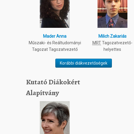
Mader Anna
Milich Zakariás
Műszaki- és Reáltudományi
MRT
Tagozatvezető-
Tagozat Tagozatvezető
helyettes
Korábbi diákvezetőségek
Kutató Diákokért
Alapítvány