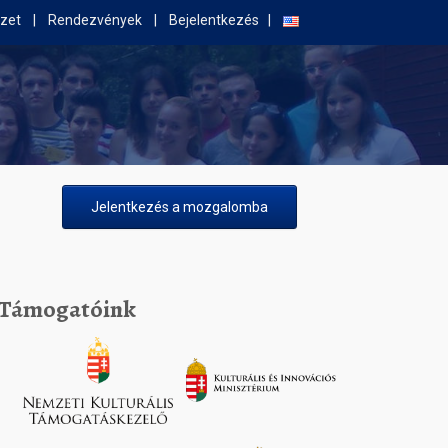
zet
Rendezvények
Bejelentkezés
Jelentkezés a mozgalomba
Támogatóink