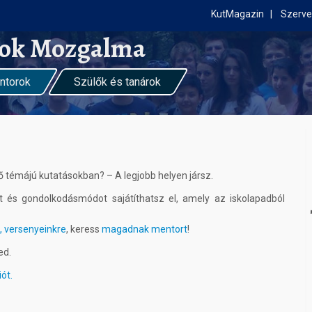
KutMagazin
Szerve
kok Mozgalma
ntorok
Szülők és tanárok
témájú kutatásokban? – A legjobb helyen jársz.
t és gondolkodásmódot sajátíthatsz el, amely az iskolapadból
, versenyeinkre
, keress
magadnak mentort
!
ed.
ót.