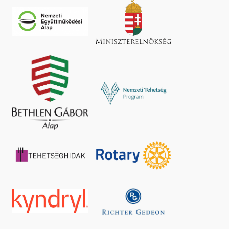
ldaképem a tanárom pályázat –
Pótnevezés – Tudományos Diákk
2026
XXVI. Kárpát-medencei
Konferenciája („TUDOK 2026”