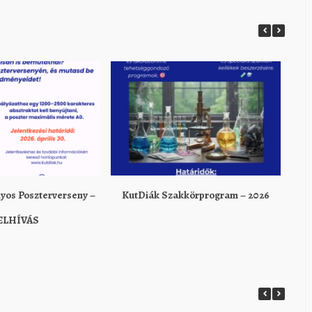
os Poszterverseny –
KutDiák Szakkörprogram – 2026
Pé
ELHÍVÁS