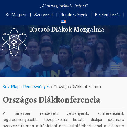
Ahol megtalálod a helyed
KutMagazin
Szervezet
Rendezvények
Bejelentkezés
Kutató Diákok Mozgalma
Kezdőlap
»
Rendezvények
»
Országos Diákkonferencia
Országos Diákkonferencia
A tanévben rendezett versenyeink, konferenciáink
legeredményesebb középiskolás kutató diákjai számára
szervezzük meg a káptalanfüredi kutatótábort, ahol a diákok a