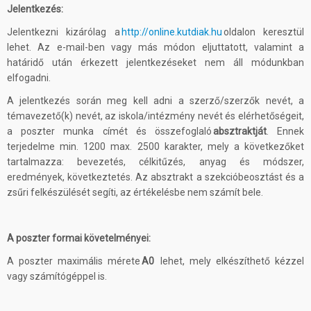
Jelentkezés:
Jelentkezni kizárólag a
http://online.kutdiak.hu
oldalon keresztül
lehet. Az e-mail-ben vagy más módon eljuttatott, valamint a
határidő után érkezett jelentkezéseket nem áll módunkban
elfogadni.
A jelentkezés során meg kell adni a szerző/szerzők nevét, a
témavezető(k) nevét, az iskola/intézmény nevét és elérhetőségeit,
a poszter munka címét és összefoglaló
absztraktját
. Ennek
terjedelme min. 1200 max. 2500 karakter, mely a következőket
tartalmazza: bevezetés, célkitűzés, anyag és módszer,
eredmények, következtetés. Az absztrakt a szekcióbeosztást és a
zsűri felkészülését segíti, az értékelésbe nem számít bele.
A poszter formai követelményei:
A poszter maximális mérete
A0
lehet, mely elkészíthető kézzel
vagy számítógéppel is.