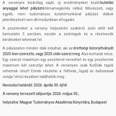
A versenyre kizárólag saját, új eredményeket közlő
kutatási
anyaggal lehet pályázni
témamegkötés nélkül. Művészeti, vagy
egyéb, nem tudományos kutatómunkával pályázó diákok
jelentkezését nem áll módunkban elfogadni.
A posztereket a verseny helyszínén szakértő zsűri előtt kell
bemutatni 5 percben, ezután a zsűritagok és a résztvevők
kérdéseket tehetnek fel.
A pályázaton minden diák indulhat, aki az
érettségi bizonyítványát
2025-ben szerezte, vagy 2025 után szerzi meg
. Alsó korhatár nincs.
Egy szerző maximum egy poszterrel nevezhet és egy poszternek
maximum két szerzője lehet. A versenyen csak KutDiák tagok
vehetnek részt! Ennek részletei a felhívás
„Tagdíj és befizetések
módja”
című részében találhatók meg.
Nevezési határidő: 2026. április 30. éjfél
A verseny tervezett időpontja: 2026. május 30.,
helyszíne: Magyar Tudományos Akadémia Könyvtára, Budapest