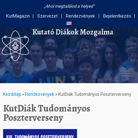
Ahol megtalálod a helyed
KutMagazin
Szervezet
Rendezvények
Bejelentkezés
Kutató Diákok Mozgalma
Kezdőlap
»
Rendezvények
»
KutDiák Tudományos Poszterverseny
KutDiák Tudományos
Poszterverseny