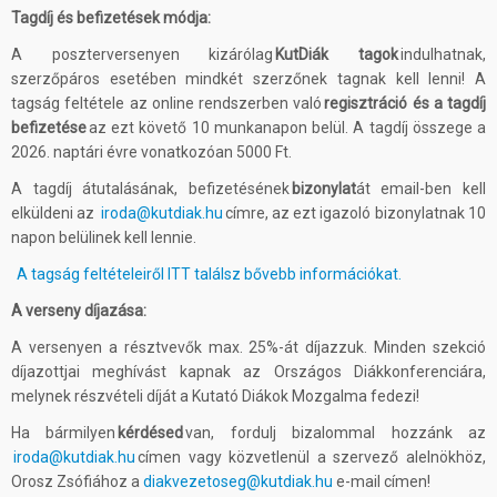
Tagdíj és befizetések módja:
A poszterversenyen kizárólag
KutDiák tagok
indulhatnak,
szerzőpáros esetében mindkét szerzőnek tagnak kell lenni! A
tagság feltétele az online rendszerben való
regisztráció és a tagdíj
befizetése
az ezt követő 10 munkanapon belül. A tagdíj összege a
2026. naptári évre vonatkozóan 5000 Ft.
A tagdíj átutalásának, befizetésének
bizonylat
át email-ben kell
elküldeni az
iroda@kutdiak.hu
címre, az ezt igazoló bizonylatnak 10
napon belülinek kell lennie.
A tagság feltételeiről ITT találsz bővebb információkat.
A verseny díjazása:
A versenyen a résztvevők max. 25%-át díjazzuk. Minden szekció
díjazottjai meghívást kapnak az Országos Diákkonferenciára,
melynek részvételi díját a Kutató Diákok Mozgalma fedezi!
Ha bármilyen
kérdésed
van, fordulj bizalommal hozzánk az
iroda@kutdiak.hu
címen vagy közvetlenül a szervező alelnökhöz,
Orosz Zsófiához a
diakvezetoseg@kutdiak.hu
e-mail címen!