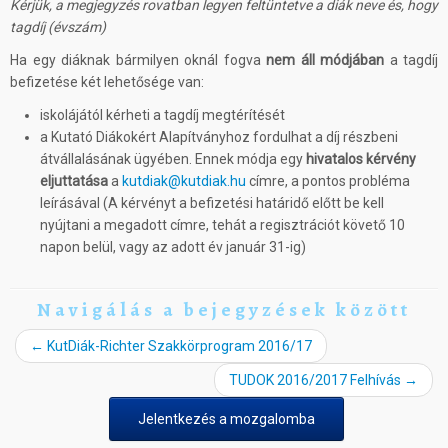
Kérjük, a megjegyzés rovatban legyen feltüntetve a diák neve és, hogy
tagdíj (évszám)
Ha egy diáknak bármilyen oknál fogva
nem áll módjában
a tagdíj
befizetése két lehetősége van:
iskolájától kérheti a tagdíj megtérítését
a Kutató Diákokért Alapítványhoz fordulhat a díj részbeni
átvállalásának ügyében. Ennek módja egy
hivatalos kérvény
eljuttatása
a
kutdiak@kutdiak.hu
címre, a pontos probléma
leírásával (A kérvényt a befizetési határidő előtt be kell
nyújtani a megadott címre, tehát a regisztrációt követő 10
napon belül, vagy az adott év január 31-ig)
Navigálás a bejegyzések között
←
KutDiák-Richter Szakkörprogram 2016/17
TUDOK 2016/2017 Felhívás
→
Jelentkezés a mozgalomba