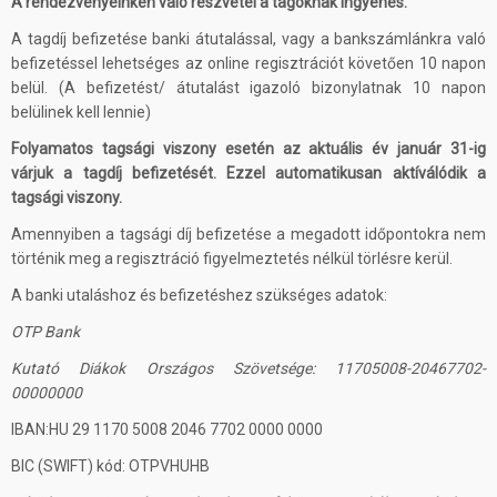
A rendezvényeinken való részvétel a tagoknak ingyenes.
A tagdíj befizetése banki átutalással, vagy a bankszámlánkra való
befizetéssel lehetséges az online regisztrációt követően 10 napon
belül. (A befizetést/ átutalást igazoló bizonylatnak 10 napon
belülinek kell lennie)
Folyamatos tagsági viszony esetén az aktuális év január 31-ig
várjuk a tagdíj befizetését. Ezzel automatikusan aktíválódik a
tagsági viszony.
Amennyiben a tagsági díj befizetése a megadott időpontokra nem
történik meg a regisztráció figyelmeztetés nélkül törlésre kerül.
A banki utaláshoz és befizetéshez szükséges adatok:
OTP Bank
Kutató Diákok Országos Szövetsége: 11705008-20467702-
00000000
IBAN:HU 29 1170 5008 2046 7702 0000 0000
BIC (SWIFT) kód: OTPVHUHB