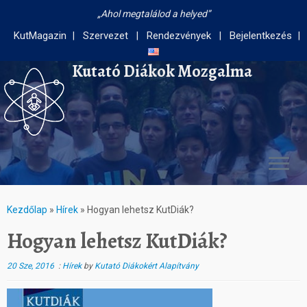
Ahol megtalálod a helyed
KutMagazin
Szervezet
Rendezvények
Bejelentkezés
Kutató Diákok Mozgalma
Kezdőlap
»
Hírek
»
Hogyan lehetsz KutDiák?
Hogyan lehetsz KutDiák?
20 Sze, 2016
:
Hírek
by
Kutató Diákokért Alapítvány