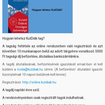
Hogyan lehetsz KutDiák tag?
A tagság feltétele az online rendszerben való regisztráció és azt
követően 10 munkanapon belül az adott tárgyévre vonatkozó 5000
Ft tagsági díj befizetése, átutalása bankszámlánkra.
A tagdíj átutalásának, befizetésének igazolását email-ben el kell
küldeni a
iroda@kutdiak.hu
címre. (A befizetést/ átutalást igazoló
bizonylatnak 10 napon belülinek kell lennie)
Regisztráció:
http://online.kutdiak.hu
A tagdíj naptári évre szól.
A rendezvényeinken csak regisztrált tagok indulhatnak.