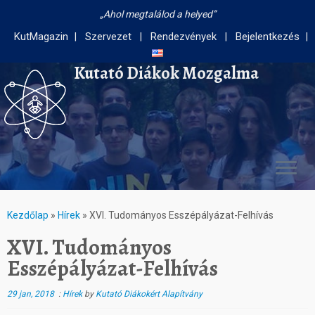
Ahol megtalálod a helyed
KutMagazin
Szervezet
Rendezvények
Bejelentkezés
Kutató Diákok Mozgalma
Kezdőlap
»
Hírek
»
XVI. Tudományos Esszépályázat-Felhívás
XVI. Tudományos
Esszépályázat-Felhívás
29 jan, 2018
:
Hírek
by
Kutató Diákokért Alapítvány