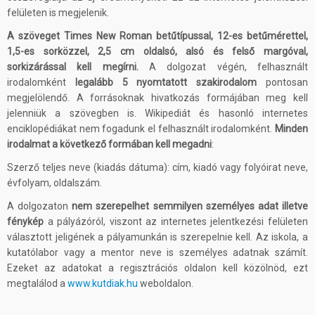
felületen is megjelenik.
A szöveget Times New Roman betűtípussal, 12-es betűmérettel,
1,5-es sorközzel, 2,5 cm oldalsó, alsó és felső margóval,
sorkizárással kell megírni.
A dolgozat végén, felhasznált
irodalomként
legalább 5 nyomtatott szakirodalom
pontosan
megjelölendő. A forrásoknak hivatkozás formájában meg kell
jelenniük a szövegben is. Wikipediát és hasonló internetes
enciklopédiákat nem fogadunk el felhasznált irodalomként.
Minden
irodalmat a következő formában kell megadni
:
Szerző teljes neve (kiadás dátuma): cím, kiadó vagy folyóirat neve,
évfolyam, oldalszám.
A dolgozaton
nem szerepelhet semmilyen személyes adat illetve
fénykép
a pályázóról, viszont az internetes jelentkezési felületen
választott jeligének a pályamunkán is szerepelnie kell. Az iskola, a
kutatólabor vagy a mentor neve is személyes adatnak számít.
Ezeket az adatokat a regisztrációs oldalon kell közölnöd, ezt
megtalálod a
www.kutdiak.hu
weboldalon.