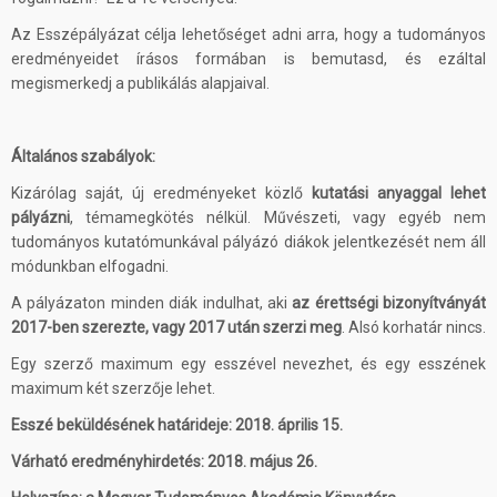
Az Esszépályázat célja lehetőséget adni arra, hogy a tudományos
eredményeidet írásos formában is bemutasd, és ezáltal
megismerkedj a publikálás alapjaival.
Általános szabályok:
Kizárólag saját, új eredményeket közlő
kutatási anyaggal lehet
pályázni
, témamegkötés nélkül. Művészeti, vagy egyéb nem
tudományos kutatómunkával pályázó diákok jelentkezését nem áll
módunkban elfogadni.
A pályázaton minden diák indulhat, aki
az érettségi bizonyítványát
2017-ben szerezte, vagy 2017 után szerzi meg
. Alsó korhatár nincs.
Egy szerző maximum egy esszével nevezhet, és egy esszének
maximum két szerzője lehet.
Esszé beküldésének határideje:
2018. április 15.
Várható eredményhirdetés:
2018. május 26.