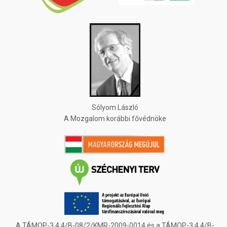
Sólyom László
A Mozgalom korábbi fővédnöke
A TÁMOP-3.4.4/B-08/2/KMR-2009-0014 és a TÁMOP-3.4.4/B-