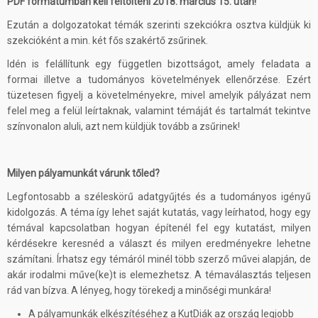
PDF formátumban kell feltölteni 2018. március 15. után!
Ezután a dolgozatokat témák szerinti szekciókra osztva küldjük ki
szekcióként a min. két fős szakértő zsűrinek.
Idén is felállítunk egy független bizottságot, amely feladata a
formai illetve a tudományos követelmények ellenőrzése. Ezért
tüzetesen figyelj a követelményekre, mivel amelyik pályázat nem
felel meg a felül leírtaknak, valamint témáját és tartalmát tekintve
színvonalon aluli, azt nem küldjük tovább a zsűrinek!
Milyen pályamunkát várunk tőled?
Legfontosabb a széleskörű adatgyűjtés és a tudományos igényű
kidolgozás. A téma így lehet saját kutatás, vagy leírhatod, hogy egy
témával kapcsolatban hogyan építenél fel egy kutatást, milyen
kérdésekre keresnéd a választ és milyen eredményekre lehetne
számítani. Írhatsz egy témáról minél több szerző művei alapján, de
akár irodalmi műve(ke)t is elemezhetsz. A témaválasztás teljesen
rád van bízva. A lényeg, hogy törekedj a minőségi munkára!
A pályamunkák elkészítéséhez a KutDiák az ország legjobb