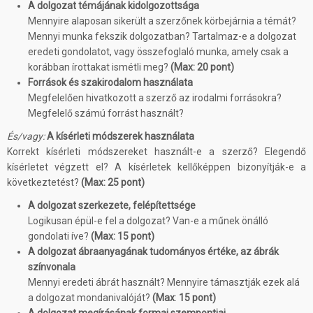
A dolgozat témájának kidolgozottsága
Mennyire alaposan sikerült a szerzőnek körbejárnia a témát?
Mennyi munka fekszik dolgozatban? Tartalmaz-e a dolgozat
eredeti gondolatot, vagy összefoglaló munka, amely csak a
korábban írottakat ismétli meg?
(Max: 20 pont)
Források és szakirodalom használata
Megfelelően hivatkozott a szerző az irodalmi forrásokra?
Megfelelő számú forrást használt?
És/vagy:
A kísérleti módszerek használata
Korrekt kísérleti módszereket használt-e a szerző? Elegendő
kísérletet végzett el? A kísérletek kellőképpen bizonyítják-e a
következtetést?
(Max: 25 pont)
A dolgozat szerkezete, felépítettsége
Logikusan épül-e fel a dolgozat? Van-e a műnek önálló
gondolati íve?
(Max: 15 pont)
A dolgozat ábraanyagának tudományos értéke, az ábrák
színvonala
Mennyi eredeti ábrát használt? Mennyire támasztják ezek alá
a dolgozat mondanivalóját?
(Max
:
15 pont)