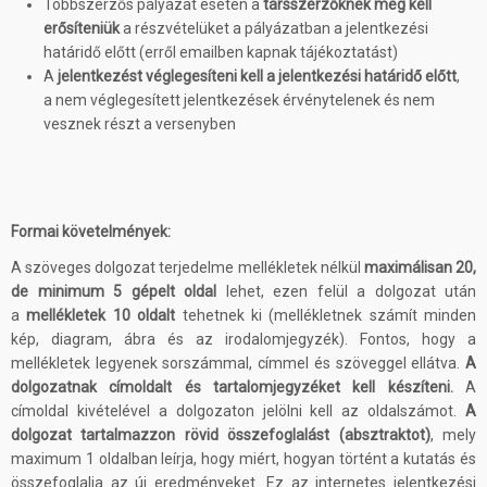
Többszerzős pályázat esetén a
társszerzőknek meg kell
erősíteniük
a részvételüket a pályázatban a jelentkezési
határidő előtt (erről emailben kapnak tájékoztatást)
A
jelentkezést véglegesíteni kell a jelentkezési határidő előtt
,
a nem véglegesített jelentkezések érvénytelenek és nem
vesznek részt a versenyben
Formai követelmények:
A szöveges dolgozat terjedelme mellékletek nélkül
maximálisan 20,
de minimum 5 gépelt oldal
lehet, ezen felül a dolgozat után
a
mellékletek 10 oldalt
tehetnek ki (mellékletnek számít minden
kép, diagram, ábra és az irodalomjegyzék). Fontos, hogy a
mellékletek legyenek sorszámmal, címmel és szöveggel ellátva.
A
dolgozatnak címoldalt és tartalomjegyzéket kell készíteni.
A
címoldal kivételével a dolgozaton jelölni kell az oldalszámot.
A
dolgozat tartalmazzon rövid összefoglalást (absztraktot)
, mely
maximum 1 oldalban leírja, hogy miért, hogyan történt a kutatás és
összefoglalja az új eredményeket. Ez az internetes jelentkezési