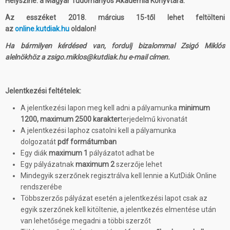
Helyszíne: a Magyar Tudományos Akadémia Könyvtára.
Az esszéket
2018. március 15-től
lehet feltölteni
az
online.kutdiak.hu
oldalon!
Ha bármilyen kérdésed van, fordulj bizalommal Zsigó Miklós
alelnökhöz a zsigo.miklos@kutdiak.hu e-mail címen.
Jelentkezési feltételek:
A jelentkezési lapon meg kell adni a pályamunka
minimum
1200, maximum 2500 karakter
terjedelmű kivonatát
A jelentkezési laphoz csatolni kell a pályamunka
dolgozatát
pdf formátumban
Egy diák
maximum 1
pályázatot adhat be
Egy pályázatnak
maximum 2
szerzője lehet
Mindegyik szerzőnek regisztrálva kell lennie a KutDiák Online
rendszerébe
Többszerzős pályázat esetén a jelentkezési lapot csak az
egyik szerzőnek kell kitöltenie, a jelentkezés elmentése után
van lehetősége megadni a többi szerzőt