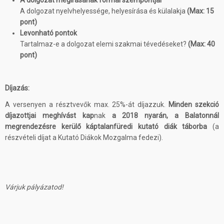
A dolgozat megírásának formai szempontjai
A dolgozat nyelvhelyessége, helyesírása és külalakja
(Max: 15
pont)
Levonható pontok
Tartalmaz-e a dolgozat elemi szakmai tévedéseket?
(Max: 40
pont)
Díjazás:
A versenyen a résztvevők max. 25%-át díjazzuk.
Minden szekció
díjazottjai meghívást kap
nak
a 2018 nyarán, a Balatonnál
megrendezésre kerülő káptalanfüredi kutató diák táborba
(a
részvételi díjat a Kutató Diákok Mozgalma fedezi).
Várjuk pályázatod!