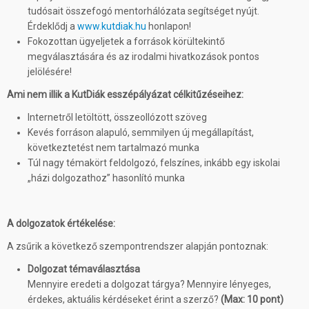
tudósait összefogó mentorhálózata segítséget nyújt.
Érdeklődj a
www.kutdiak.hu
honlapon!
Fokozottan ügyeljetek a források körültekintő
megválasztására és az irodalmi hivatkozások pontos
jelölésére!
Ami nem illik a KutDiák esszépályázat célkitűzéseihez:
Internetről letöltött, összeollózott szöveg
Kevés forráson alapuló, semmilyen új megállapítást,
következtetést nem tartalmazó munka
Túl nagy témakört feldolgozó, felszínes, inkább egy iskolai
„házi dolgozathoz” hasonlító munka
A dolgozatok értékelése:
A zsűrik a következő szempontrendszer alapján pontoznak:
Dolgozat témaválasztása
Mennyire eredeti a dolgozat tárgya? Mennyire lényeges,
érdekes, aktuális kérdéseket érint a szerző?
(Max: 10 pont)