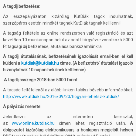
A tagdíj befizetése:
Az esszépályázaton kizárólag KutDiák tagok indulhatnak,
szerzőpáros esetén mindkét tagnak KutDiák tagnak kell lenni!
A tagság feltétele az online rendszerben való regisztráció és azt
követően 10 munkanapon belül az adott tárgyévre vonatkozó 5000
Ft tagsági díj befizetése, átutalása bankszámlánkra.
A tagdíj átutalásának, befizetésének igazolását email-ben el kell
küldeni a
kutdiak@kutdiak.hu
címre. (A befizetést/ átutalást igazoló
bizonylatnak 10 napon belülinek kell lennie)
A tagdíj összege 2018-ban 5000 forint.
A tagság feltételeiről az alábbi linken találsz bővebb információkat:
http://www.kutdiak.hu/2016/09/20/hogyan-lehetsz-kutdiak/
A pályázás menete:
Jelentkezni az interneten keresztül,
az
www.online.kutdiak.hu
címen lehet, regisztráció után.
A
dolgozatot kizárólag elektronikusan, a honlapon megjelölt helyen