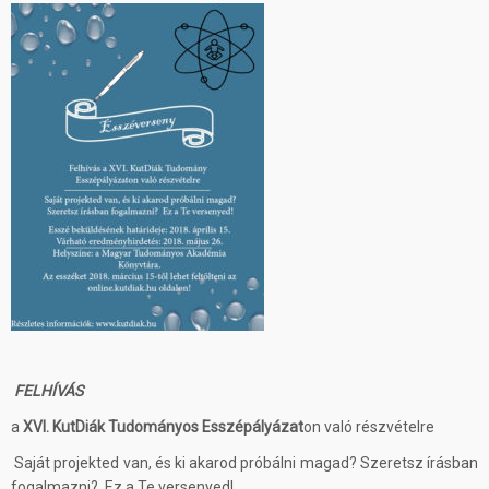
FELHÍVÁS
a
XVI. KutDiák Tudományos Esszépályázat
on való részvételre
Saját projekted van, és ki akarod próbálni magad? Szeretsz írásban
fogalmazni? Ez a Te versenyed!