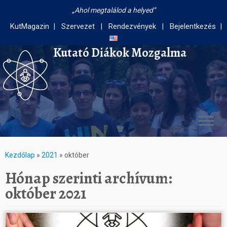
Ahol megtalálod a helyed
KutMagazin
Szervezet
Rendezvények
Bejelentkezés
Kutató Diákok Mozgalma
Kezdőlap
»
2021
»
október
Hónap szerinti archívum:
október 2021