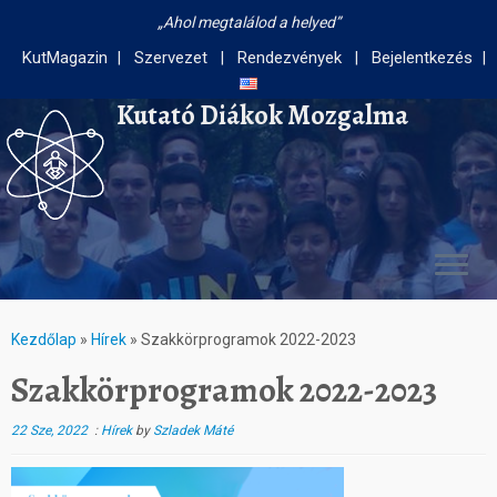
Ahol megtalálod a helyed
KutMagazin
Szervezet
Rendezvények
Bejelentkezés
Kutató Diákok Mozgalma
Kezdőlap
»
Hírek
»
Szakkörprogramok 2022-2023
Szakkörprogramok 2022-2023
22 Sze, 2022
:
Hírek
by
Szladek Máté