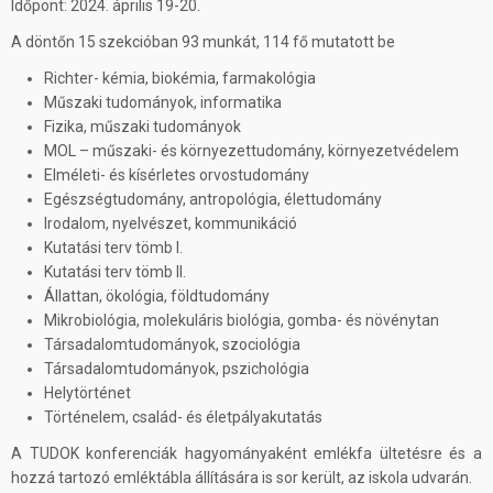
Időpont: 2024. április 19-20.
A döntőn 15 szekcióban 93 munkát, 114 fő mutatott be
Richter- kémia, biokémia, farmakológia
Műszaki tudományok, informatika
Fizika, műszaki tudományok
MOL – műszaki- és környezettudomány, környezetvédelem
Elméleti- és kísérletes orvostudomány
Egészségtudomány, antropológia, élettudomány
Irodalom, nyelvészet, kommunikáció
Kutatási terv tömb I.
Kutatási terv tömb II.
Állattan, ökológia, földtudomány
Mikrobiológia, molekuláris biológia, gomba- és növénytan
Társadalomtudományok, szociológia
Társadalomtudományok, pszichológia
Helytörténet
Történelem, család- és életpályakutatás
A TUDOK konferenciák hagyományaként emlékfa ültetésre és a
hozzá tartozó emléktábla állítására is sor került, az iskola udvarán.