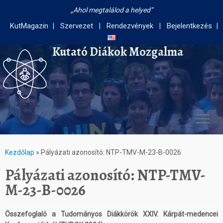
Ahol megtalálod a helyed
KutMagazin
Szervezet
Rendezvények
Bejelentkezés
Kutató Diákok Mozgalma
Kezdőlap
»
Pályázati azonosító: NTP-TMV-M-23-B-0026
Pályázati azonosító: NTP-TMV-
M-23-B-0026
Összefoglaló a Tudományos Diákkörök XXIV. Kárpát-medencei