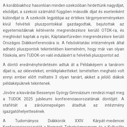
A korábbiakhoz hasonlóan minden szekcióban hirdettünk nagydíjat,
elsődíjat, a szekció számától függően második díjat és esetenként
különdíjat is. A szekciók legjobbjai az értékes tárgynyereményeken
kívül felvételi pluszpontokkal gazdagodtak, bejutottak az
egyetemistáknak kétévente megrendezésre kerülő OTDK-ra, és
meghívást kaptak a nyári, Káptalanfüreden megrendezésre kerülő
Országos Diákkonferenciára is. A felsőoktatási intézmények által
adható pluszpontok tekintetében kiemelném, hogy már van olyan
főiskola, ami TUDOK-on való indulásért is felvételi pluszpontot ad.
A döntő eredményhirdetésén adtuk át a Példaképem a tanárom
díjait is, az okleveleket, emlékplaketteket. Ismételten megható volt
ennyi ember előtt méltatni 3 olyan tanárt, akiket a jelölő diákok
példaképüknek tekintenek.
Jövőre a kisvárdai Bessenyei György Gimnázium rendezi majd meg
a TUDOK 2025 jubileumi konferenciasorozatának döntőjét. A
stafétát a záróünnepségen átadtuk az intézmény
igazgatóhelyettesének.
A Tudományos Diákkörök XXIV. Kárpát-medencei