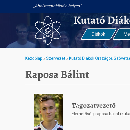
Ahol megtalálod a helyed
Kutató Diá
Diákok
Me
Kezdőlap
»
Szervezet
»
Kutató Diákok Országos Szövet
Raposa Bálint
Tagozatvezető
Elérhetőség: raposa.balint (kuka