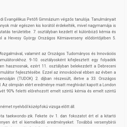
zódi Evangélikus Petőfi Gimnázium végzős tanulója. Tanulmányait
yok már egészen kis korától érdekelték, mivel nagymamája is
tatás területébe. 7. osztályban kezdett el különböző kémia és
hol a Hevesy György Országos Kémiaverseny elődöntőjében 5.
Mozgalmával, valamint az Országos Tudományos és Innovációs
mulátorokhoz. 9-10. osztályosként kifejlesztett egy folyadék
en hasznosnak, ezért 11. osztályban belekezdett a Debreceni
ulátor fejlesztésébe. Ezzel az innovációval ebben az évben a
ciáján (TUDOK) 2. díjban részesült, illetve a 33. Országos
el. Az olimpián elért eredménye miatt meghívást kapott a London
vét 90% feletti előrehozott emelt szintű kémia és emelt szintű
német nyelvből középfokú vizsga előtt áll.
ta taekwondo-zik. Fekete öv 1. dan fokozatot ért el a kitartó
yen ért el kiemelkedő eredményeket. Továbbá versenybírói