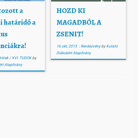
ozott a
HOZD KI
i határidő a
MAGADBÓL A
kus
ZSENIT!
nciákra!
16 okt, 2015
:
Rendezvény
by
Kutató
Diákokért Alapítvány
Hírek
/
XVI. TUDOK
by
rt Alapítvány