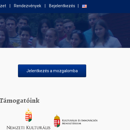
zet
Rendezvények
Bejelentkezés
Jelentkezés a mozgalomba
Támogatóink