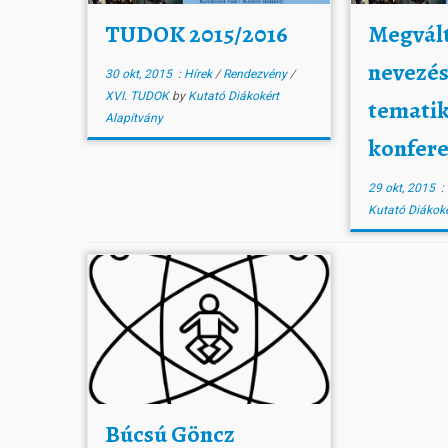
TUDOK 2015/2016
Megvált
nevezés
30 okt, 2015
:
Hírek
/
Rendezvény
/
XVI. TUDOK
by
Kutató Diákokért
temati
Alapítvány
konfere
29 okt, 2015
:
Kutató Diákoké
Búcsú Göncz