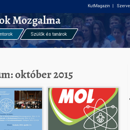
KutMagazin
Szerve
kok Mozgalma
ntorok
Szülők és tanárok
vum:
október 2015