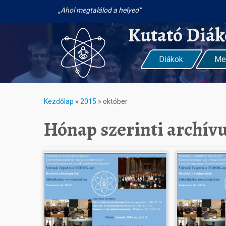
Ahol megtalálod a helyed
Kutató Diá
Diákok
Me
Kezdőlap
»
2015
»
október
Hónap szerinti archí