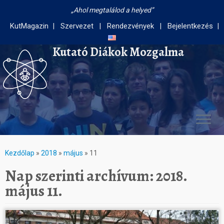
Ahol megtalálod a helyed
KutMagazin
Szervezet
Rendezvények
Bejelentkezés
Kutató Diákok Mozgalma
Kezdőlap
»
2018
»
május
»
11
Nap szerinti archívum:
2018.
május 11.