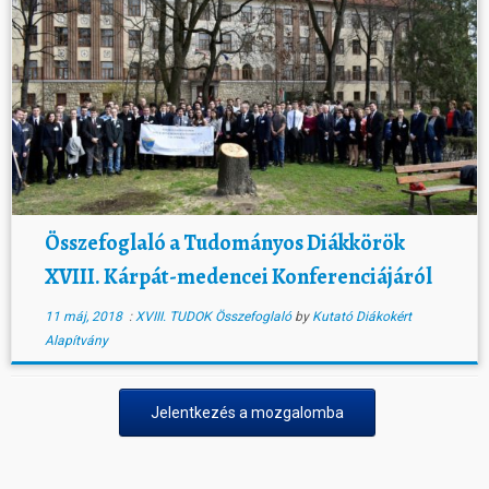
Összefoglaló a Tudományos Diákkörök
XVIII. Kárpát-medencei Konferenciájáról
11 máj, 2018
:
XVIII. TUDOK Összefoglaló
by
Kutató Diákokért
Alapítvány
Jelentkezés a mozgalomba