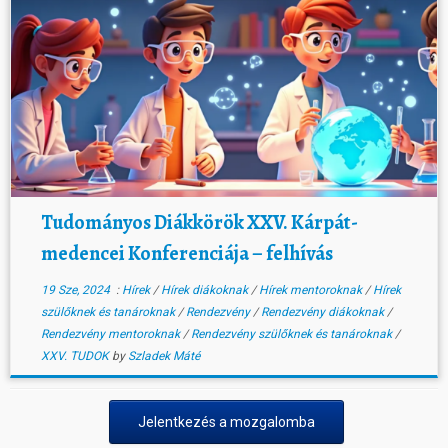
Tudományos Diákkörök XXV. Kárpát-
medencei Konferenciája – felhívás
19 Sze, 2024
:
Hírek
/
Hírek diákoknak
/
Hírek mentoroknak
/
Hírek
szülőknek és tanároknak
/
Rendezvény
/
Rendezvény diákoknak
/
Rendezvény mentoroknak
/
Rendezvény szülőknek és tanároknak
/
XXV. TUDOK
by
Szladek Máté
Jelentkezés a mozgalomba