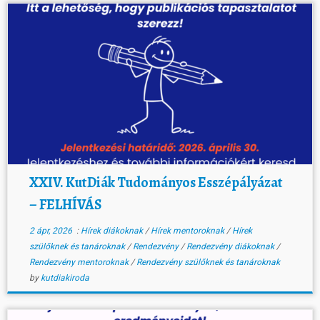
XXIV. KutDiák Tudományos Esszépályázat
– FELHÍVÁS
2 ápr, 2026
:
Hírek diákoknak
/
Hírek mentoroknak
/
Hírek
szülőknek és tanároknak
/
Rendezvény
/
Rendezvény diákoknak
/
Rendezvény mentoroknak
/
Rendezvény szülőknek és tanároknak
by
kutdiakiroda