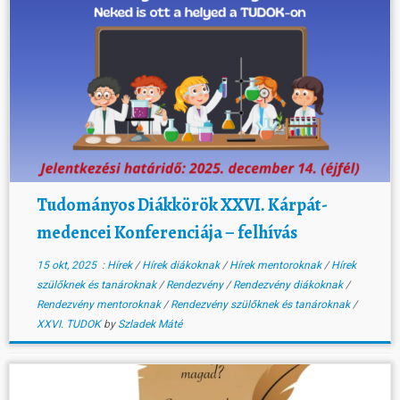
Tudományos Diákkörök XXVI. Kárpát-
medencei Konferenciája – felhívás
15 okt, 2025
:
Hírek
/
Hírek diákoknak
/
Hírek mentoroknak
/
Hírek
szülőknek és tanároknak
/
Rendezvény
/
Rendezvény diákoknak
/
Rendezvény mentoroknak
/
Rendezvény szülőknek és tanároknak
/
XXVI. TUDOK
by
Szladek Máté