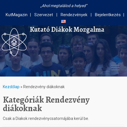
Ahol megtalálod a helyed
KutMagazin
Szervezet
Rendezvények
Bejelentkezés
Kutató Diákok Mozgalma
Kezdőlap
»
Rendezvény diákoknak
Kategóriák
Rendezvény
diákoknak
Csak a Diakok rendezvénycsatornájába kerül be.