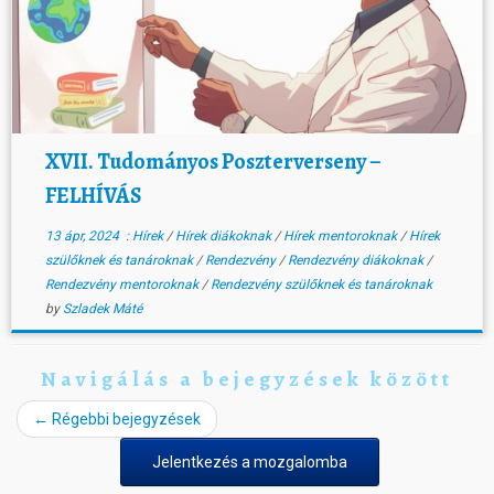
XVII. Tudományos Poszterverseny –
FELHÍVÁS
13 ápr, 2024
:
Hírek
/
Hírek diákoknak
/
Hírek mentoroknak
/
Hírek
szülőknek és tanároknak
/
Rendezvény
/
Rendezvény diákoknak
/
Rendezvény mentoroknak
/
Rendezvény szülőknek és tanároknak
by
Szladek Máté
Navigálás a bejegyzések között
←
Régebbi bejegyzések
Jelentkezés a mozgalomba