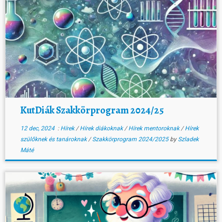
KutDiák Szakkörprogram 2024/25
12 dec, 2024
:
Hírek
/
Hírek diákoknak
/
Hírek mentoroknak
/
Hírek
szülőknek és tanároknak
/
Szakkörprogram 2024/2025
by
Szladek
Máté