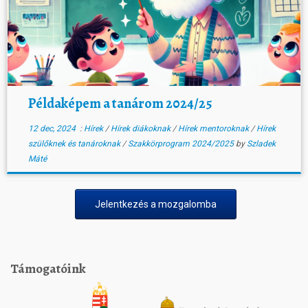
Példaképem a tanárom 2024/25
12 dec, 2024
:
Hírek
/
Hírek diákoknak
/
Hírek mentoroknak
/
Hírek
szülőknek és tanároknak
/
Szakkörprogram 2024/2025
by
Szladek
Máté
Jelentkezés a mozgalomba
Támogatóink