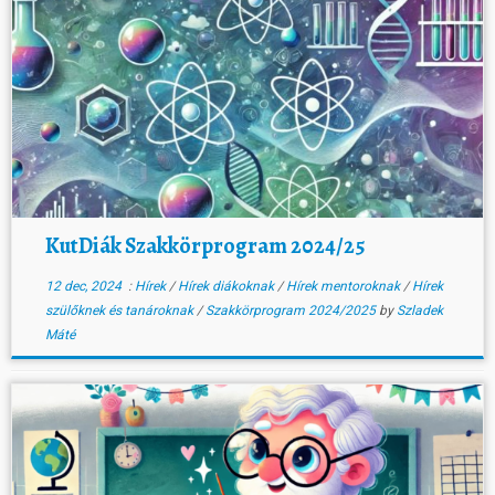
KutDiák Szakkörprogram 2024/25
12 dec, 2024
:
Hírek
/
Hírek diákoknak
/
Hírek mentoroknak
/
Hírek
szülőknek és tanároknak
/
Szakkörprogram 2024/2025
by
Szladek
Máté