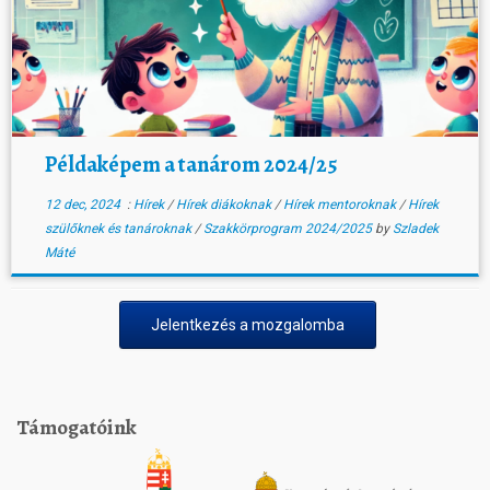
Példaképem a tanárom 2024/25
12 dec, 2024
:
Hírek
/
Hírek diákoknak
/
Hírek mentoroknak
/
Hírek
szülőknek és tanároknak
/
Szakkörprogram 2024/2025
by
Szladek
Máté
Jelentkezés a mozgalomba
Támogatóink