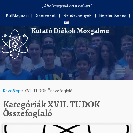
Ahol megtalálod a helyed
KutMagazin
Szervezet
Rendezvények
Bejelentkezés
Kutató Diákok Mozgalma
Kezdőlap
»
XVII. TUDOK Összefoglaló
Kategóriák
XVII. TUDOK
Összefoglaló