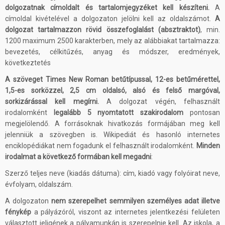
dolgozatnak címoldalt és tartalomjegyzéket kell készíteni.
A
címoldal kivételével a dolgozaton jelölni kell az oldalszámot.
A
dolgozat tartalmazzon rövid összefoglalást (absztraktot)
, min.
1200 maximum 2500 karakterben, mely az alábbiakat tartalmazza:
bevezetés, célkitűzés, anyag és módszer, eredmények,
következtetés
A szöveget Times New Roman betűtípussal, 12-es betűmérettel,
1,5-es sorközzel, 2,5 cm oldalsó, alsó és felső margóval,
sorkizárással kell megírni.
A dolgozat végén, felhasznált
irodalomként
legalább 5 nyomtatott szakirodalom
pontosan
megjelölendő. A forrásoknak hivatkozás formájában meg kell
jelenniük a szövegben is. Wikipediát és hasonló internetes
enciklopédiákat nem fogadunk el felhasznált irodalomként.
Minden
irodalmat a következő formában kell megadni
:
Szerző teljes neve (kiadás dátuma): cím, kiadó vagy folyóirat neve,
évfolyam, oldalszám.
A dolgozaton
nem szerepelhet semmilyen személyes adat illetve
fénykép
a pályázóról, viszont az internetes jelentkezési felületen
választott jeligének a pályamunkán is szerepelnie kell. Az iskola, a