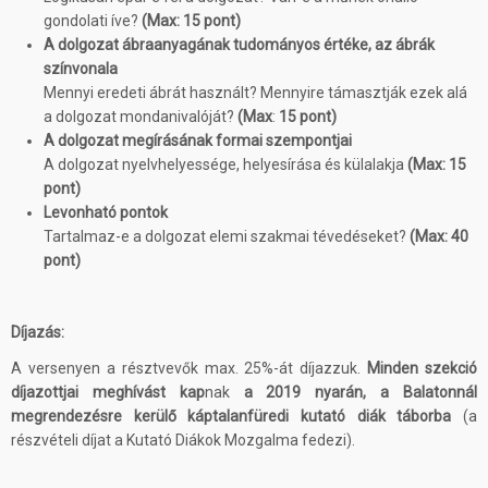
gondolati íve?
(Max: 15 pont)
A dolgozat ábraanyagának tudományos értéke, az ábrák
színvonala
Mennyi eredeti ábrát használt? Mennyire támasztják ezek alá
a dolgozat mondanivalóját?
(Max
:
15 pont)
A dolgozat megírásának formai szempontjai
A dolgozat nyelvhelyessége, helyesírása és külalakja
(Max: 15
pont)
Levonható pontok
Tartalmaz-e a dolgozat elemi szakmai tévedéseket?
(Max: 40
pont)
Díjazás:
A versenyen a résztvevők max. 25%-át díjazzuk.
Minden szekció
díjazottjai meghívást kap
nak
a 2019 nyarán, a Balatonnál
megrendezésre kerülő káptalanfüredi kutató diák táborba
(a
részvételi díjat a Kutató Diákok Mozgalma fedezi).