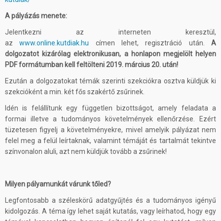
A pályázás menete:
Jelentkezni az interneten keresztül,
az
www.online.kutdiak.hu
címen lehet, regisztráció után.
A
dolgozatot kizárólag elektronikusan, a honlapon megjelölt helyen
PDF formátumban kell feltölteni 2019. március 20. után!
Ezután a dolgozatokat témák szerinti szekciókra osztva küldjük ki
szekcióként a min. két fős szakértő zsűrinek.
Idén is felállítunk egy független bizottságot, amely feladata a
formai illetve a tudományos követelmények ellenőrzése. Ezért
tüzetesen figyelj a követelményekre, mivel amelyik pályázat nem
felel meg a felül leírtaknak, valamint témáját és tartalmát tekintve
színvonalon aluli, azt nem küldjük tovább a zsűrinek!
Milyen pályamunkát várunk tőled?
Legfontosabb a széleskörű adatgyűjtés és a tudományos igényű
kidolgozás. A téma így lehet saját kutatás, vagy leírhatod, hogy egy