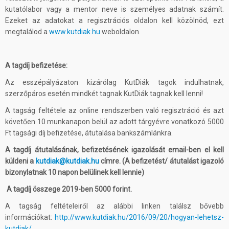
kutatólabor vagy a mentor neve is személyes adatnak számít.
Ezeket az adatokat a regisztrációs oldalon kell közölnöd, ezt
megtalálod a
www.kutdiak.hu
weboldalon.
A tagdíj befizetése:
Az esszépályázaton kizárólag KutDiák tagok indulhatnak,
szerzőpáros esetén mindkét tagnak KutDiák tagnak kell lenni!
A tagság feltétele az online rendszerben való regisztráció és azt
követően 10 munkanapon belül az adott tárgyévre vonatkozó 5000
Ft tagsági díj befizetése, átutalása bankszámlánkra.
A tagdíj átutalásának, befizetésének igazolását email-ben el kell
küldeni a
kutdiak@kutdiak.hu
címre. (A befizetést/ átutalást igazoló
bizonylatnak 10 napon belülinek kell lennie)
A tagdíj összege 2019-ben 5000 forint.
A tagság feltételeiről az alábbi linken találsz bővebb
információkat:
http://www.kutdiak.hu/2016/09/20/hogyan-lehetsz-
kutdiak/