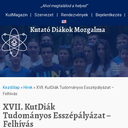
Ahol megtalálod a helyed
KutMagazin
Szervezet
Rendezvények
Bejelentkezés
Kutató Diákok Mozgalma
Kezdőlap
»
Hírek
»
XVII. KutDiák Tudományos Esszépályázat –
Felhívás
XVII. KutDiák
Tudományos Esszépályázat –
Felhívás