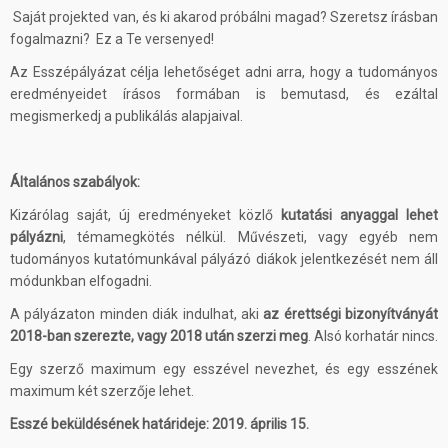
Saját projekted van, és ki akarod próbálni magad? Szeretsz írásban
fogalmazni? Ez a Te versenyed!
Az Esszépályázat célja lehetőséget adni arra, hogy a tudományos
eredményeidet írásos formában is bemutasd, és ezáltal
megismerkedj a publikálás alapjaival.
Általános szabályok:
Kizárólag saját, új eredményeket közlő
kutatási anyaggal lehet
pályázni
, témamegkötés nélkül. Művészeti, vagy egyéb nem
tudományos kutatómunkával pályázó diákok jelentkezését nem áll
módunkban elfogadni.
A pályázaton minden diák indulhat, aki
az érettségi bizonyítványát
2018-ban szerezte, vagy 2018 után szerzi meg
. Alsó korhatár nincs.
Egy szerző maximum egy esszével nevezhet, és egy esszének
maximum két szerzője lehet.
Esszé beküldésének határideje: 2019. április 15.