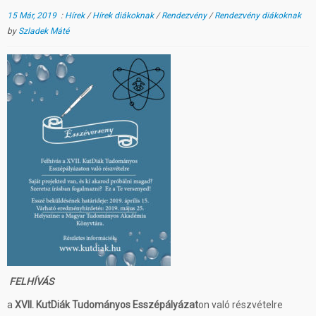
15 Már, 2019
:
Hírek
/
Hírek diákoknak
/
Rendezvény
/
Rendezvény diákoknak
by
Szladek Máté
FELHÍVÁS
a
XVII. KutDiák Tudományos Esszépályázat
on való részvételre