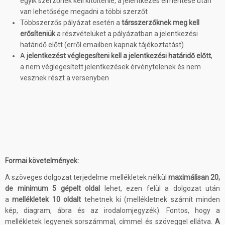
egyik szerzőnek kell kitöltenie, a jelentkezés elmentése után
van lehetősége megadni a többi szerzőt
Többszerzős pályázat esetén a
társszerzőknek meg kell
erősíteniük
a részvételüket a pályázatban a jelentkezési
határidő előtt (erről emailben kapnak tájékoztatást)
A
jelentkezést véglegesíteni kell a jelentkezési határidő előtt
,
a nem véglegesített jelentkezések érvénytelenek és nem
vesznek részt a versenyben
Formai követelmények:
A szöveges dolgozat terjedelme mellékletek nélkül
maximálisan 20,
de minimum 5 gépelt oldal
lehet, ezen felül a dolgozat után
a
mellékletek 10 oldalt
tehetnek ki (mellékletnek számít minden
kép, diagram, ábra és az irodalomjegyzék). Fontos, hogy a
mellékletek legyenek sorszámmal, címmel és szöveggel ellátva.
A