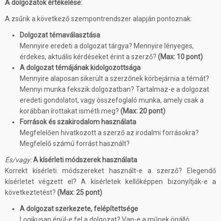
A dolgozatok értékelése:
A zsűrik a következő szempontrendszer alapján pontoznak:
Dolgozat témaválasztása
Mennyire eredeti a dolgozat tárgya? Mennyire lényeges,
érdekes, aktuális kérdéseket érint a szerző?
(Max: 10 pont)
A dolgozat témájának kidolgozottsága
Mennyire alaposan sikerült a szerzőnek körbejárnia a témát?
Mennyi munka fekszik dolgozatban? Tartalmaz-e a dolgozat
eredeti gondolatot, vagy összefoglaló munka, amely csak a
korábban írottakat ismétli meg?
(Max: 20 pont)
Források és szakirodalom használata
Megfelelően hivatkozott a szerző az irodalmi forrásokra?
Megfelelő számú forrást használt?
És/vagy:
A kísérleti módszerek használata
Korrekt kísérleti módszereket használt-e a szerző? Elegendő
kísérletet végzett el? A kísérletek kellőképpen bizonyítják-e a
következtetést?
(Max: 25 pont)
A dolgozat szerkezete, felépítettsége
Logikusan épül-e fel a dolgozat? Van-e a műnek önálló