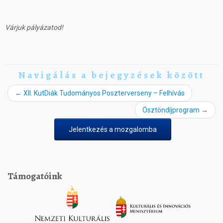
Várjuk pályázatod!
Navigálás a bejegyzések között
←
XII. KutDiák Tudományos Poszterverseny – Felhívás
Ösztöndíjprogram
→
Jelentkezés a mozgalomba
Támogatóink