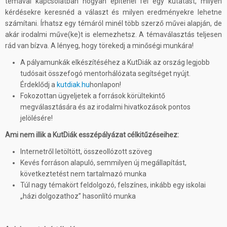
témával kapcsolatban hogyan építenél fel egy kutatást, milyen
kérdésekre keresnéd a választ és milyen eredményekre lehetne
számítani. Írhatsz egy témáról minél több szerző művei alapján, de
akár irodalmi műve(ke)t is elemezhetsz. A témaválasztás teljesen
rád van bízva. A lényeg, hogy törekedj a minőségi munkára!
A pályamunkák elkészítéséhez a KutDiák az ország legjobb
tudósait összefogó mentorhálózata segítséget nyújt.
Érdeklődj a
kutdiak.hu
honlapon!
Fokozottan ügyeljetek a források körültekintő
megválasztására és az irodalmi hivatkozások pontos
jelölésére!
Ami nem illik a KutDiák esszépályázat célkitűzéseihez:
Internetről letöltött, összeollózott szöveg
Kevés forráson alapuló, semmilyen új megállapítást,
következtetést nem tartalmazó munka
Túl nagy témakört feldolgozó, felszínes, inkább egy iskolai
„házi dolgozathoz” hasonlító munka