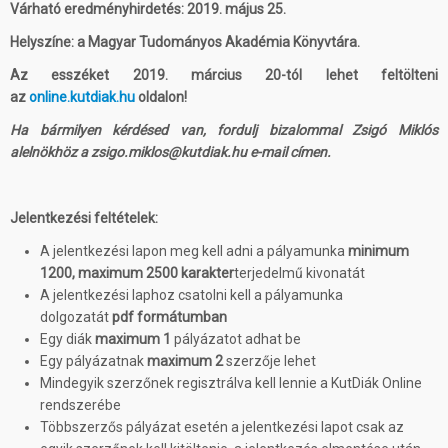
Várható eredményhirdetés: 2019. május 25.
Helyszíne: a Magyar Tudományos Akadémia Könyvtára.
Az esszéket 2019. március 20-tól lehet feltölteni
az
online.kutdiak.hu
oldalon!
Ha bármilyen kérdésed van, fordulj bizalommal Zsigó Miklós
alelnökhöz a zsigo.miklos@kutdiak.hu e-mail címen.
Jelentkezési feltételek:
A jelentkezési lapon meg kell adni a pályamunka
minimum
1200, maximum 2500 karakter
terjedelmű kivonatát
A jelentkezési laphoz csatolni kell a pályamunka
dolgozatát
pdf formátumban
Egy diák
maximum 1
pályázatot adhat be
Egy pályázatnak
maximum 2
szerzője lehet
Mindegyik szerzőnek regisztrálva kell lennie a KutDiák Online
rendszerébe
Többszerzős pályázat esetén a jelentkezési lapot csak az