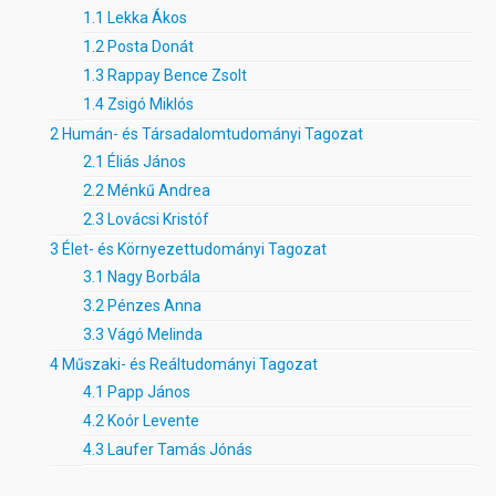
1.1
Lekka Ákos
1.2
Posta Donát
1.3
Rappay Bence Zsolt
1.4
Zsigó Miklós
2
Humán- és Társadalomtudományi Tagozat
2.1
Éliás János
2.2
Ménkű Andrea
2.3
Lovácsi Kristóf
3
Élet- és Környezettudományi Tagozat
3.1
Nagy Borbála
3.2
Pénzes Anna
3.3
Vágó Melinda
4
Műszaki- és Reáltudományi Tagozat
4.1
Papp János
4.2
Koór Levente
4.3
Laufer Tamás Jónás