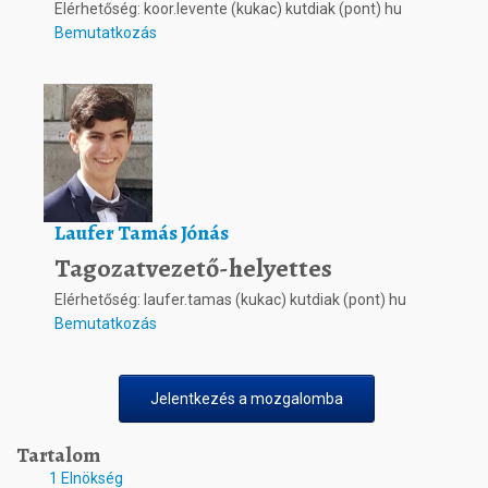
Elérhetőség: koor.levente (kukac) kutdiak (pont) hu
Bemutatkozás
Laufer Tamás Jónás
Tagozatvezető-helyettes
Elérhetőség: laufer.tamas (kukac) kutdiak (pont) hu
Bemutatkozás
Jelentkezés a mozgalomba
Tartalom
1
Elnökség