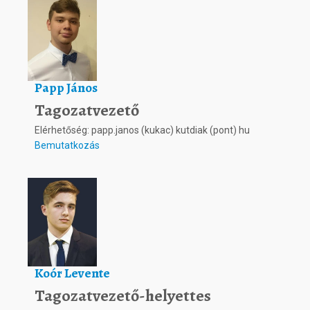
Papp János
Tagozatvezető
Elérhetőség: papp.janos (kukac) kutdiak (pont) hu
Bemutatkozás
Koór Levente
Tagozatvezető-helyettes